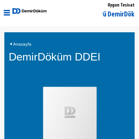
Uygun Tesisat
Edirne Uzunköprü DemirDöküm Yetki
Anasayfa
DemirDöküm DDEI