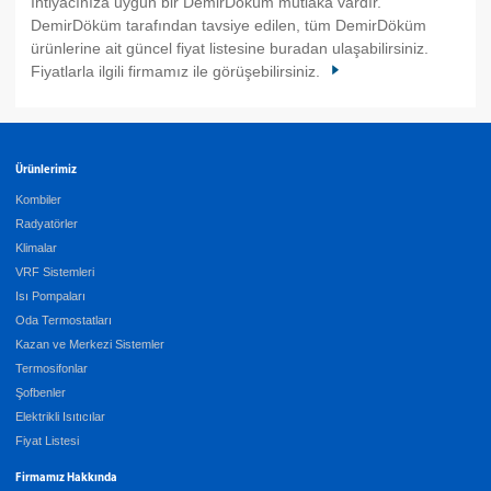
İhtiyacınıza uygun bir DemirDöküm mutlaka vardır.
DemirDöküm tarafından tavsiye edilen, tüm DemirDöküm
ürünlerine ait güncel fiyat listesine buradan ulaşabilirsiniz.
Fiyatlarla ilgili firmamız ile görüşebilirsiniz.
Ürünlerimiz
Kombiler
Radyatörler
Klimalar
VRF Sistemleri
Isı Pompaları
Oda Termostatları
Kazan ve Merkezi Sistemler
Termosifonlar
Şofbenler
Elektrikli Isıtıcılar
Fiyat Listesi
Firmamız Hakkında