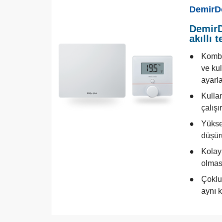
DemirD
DemirD
akıllı
Kombi
ve ku
ayarla
Kullan
çalışır
Yüksek
düşür
Kolay
olmasa
Çoklu 
aynı k