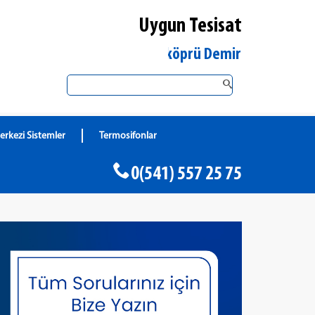
Uygun Tesisat
Edirne Uzunköprü DemirDöküm Yetkili Satıc
erkezi Sistemler
Termosifonlar
0(541) 557 25 75