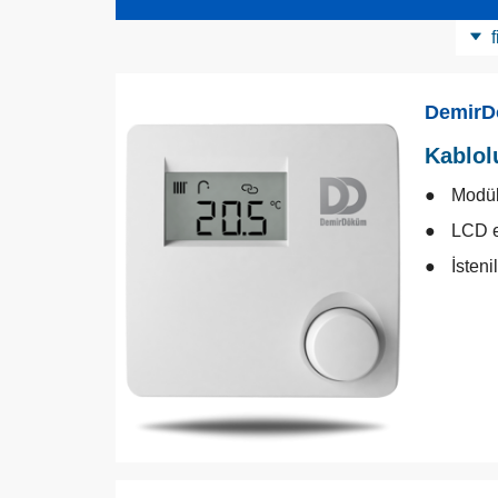
f
Ürün Kategorisi
DemirD
Kablol
Modül
LCD 
İsten