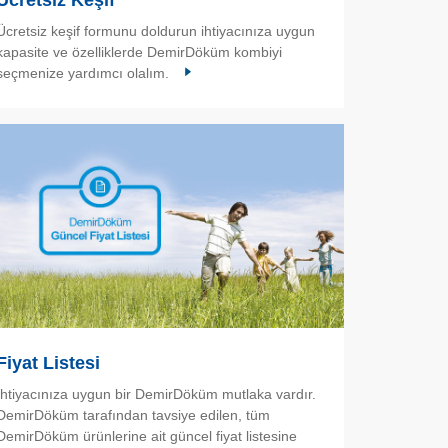
Ücretsiz Keşif
Ücretsiz keşif formunu doldurun ihtiyacınıza uygun
kapasite ve özelliklerde DemirDöküm kombiyi
seçmenize yardımcı olalım.
Fiyat Listesi
İhtiyacınıza uygun bir DemirDöküm mutlaka vardır.
DemirDöküm tarafından tavsiye edilen, tüm
DemirDöküm ürünlerine ait güncel fiyat listesine