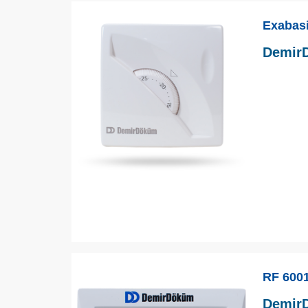
Exabasi
DemirD
RF 6001
DemirD