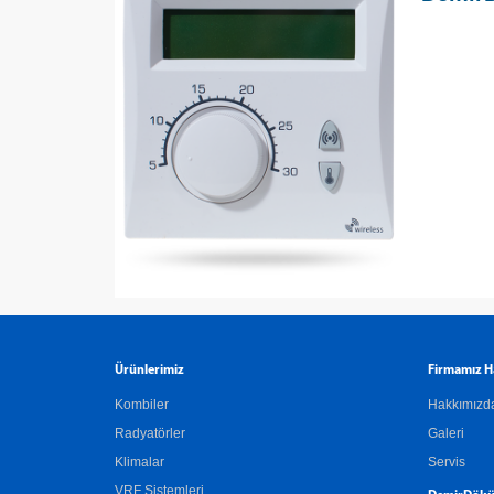
Ürünlerimiz
Firmamız H
Kombiler
Hakkımızd
Radyatörler
Galeri
Klimalar
Servis
VRF Sistemleri