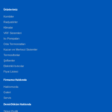
Ürünlerimiz
Kombiler
Radyatörler
Klimalar
VRF Sistemleri
Isı Pompaları
Oda Termostatları
Kazan ve Merkezi Sistemler
Termosifonlar
Şofbenler
Elektrikli Isıtıcılar
Fiyat Listesi
Firmamız Hakkında
Hakkımızda
Galeri
Servis
DemirDöküm Hakkında
Şirket Profili