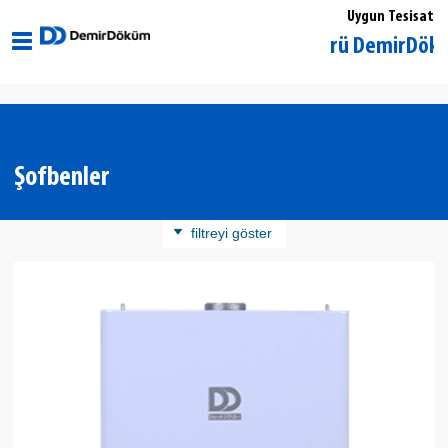
Uygun Tesisat
Edirne Uzunköprü DemirDöküm Yetk
Şofbenler
filtreyi göster
Ürün Kategorisi