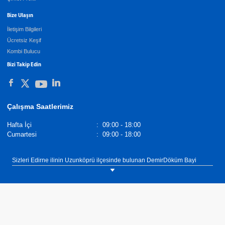
Bize Ulaşın
İletişim Bilgileri
Ücretsiz Keşif
Kombi Bulucu
Bizi Takip Edin
Çalışma Saatlerimiz
Hafta İçi
:
09:00 - 18:00
Cumartesi
:
09:00 - 18:00
Sizleri Edirne ilinin Uzunköprü ilçesinde bulunan DemirDöküm Bayi
Uygun Tesisat showroomumuza bekliyoruz. Tel: 0(541) 557 25 75
DemirDöküm Şofbenler,
Demirdöküm Yetkili Satıcı
. Tel :