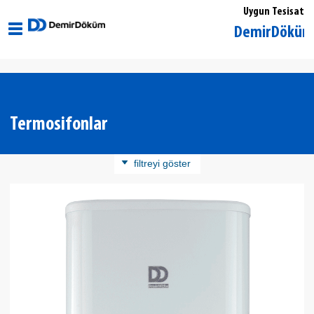
Uygun Tesisat
Edirne Uzunköprü DemirDöküm Yetkili 
Termosifonlar
filtreyi göster
Ürün Kategorisi