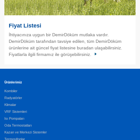
Fiyat Listesi
İhtiyacınıza uygun bir DemirDöküm mutlaka vardır.
DemirDöküm tarafından tavsiye edilen, tüm DemirDöküm
ürünlerine ait güncel fiyat listesine buradan ulaşabilirsiniz.
Fiyatlarla ilgili firmamız ile görüşebilirsiniz.
Ürünlerimiz
Kombiler
Radyatörler
Klimalar
VRF Sistemleri
Isı Pompaları
Oda Termostatları
Kazan ve Merkezi Sistemler
Termosifonlar