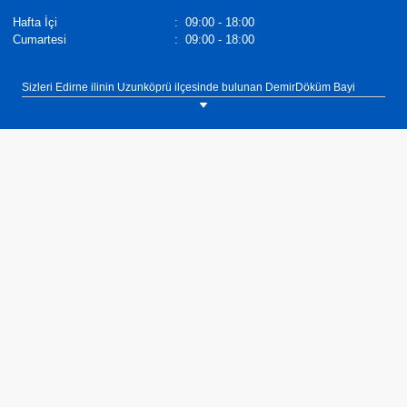
Hafta İçi
:
09:00 - 18:00
Cumartesi
:
09:00 - 18:00
Sizleri Edirne ilinin Uzunköprü ilçesinde bulunan DemirDöküm Bayi
Uygun Tesisat showroomumuza bekliyoruz. Tel: 0(541) 557 25 75
DemirDöküm Termosifonlar,
Demirdöküm Yetkili Satıcı
. Tel :