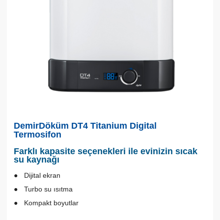
DemirDöküm DT4 Titanium Digital
Termosifon
Farklı kapasite seçenekleri ile evinizin sıcak
su kaynağı
Dijital ekran
Turbo su ısıtma
Kompakt boyutlar