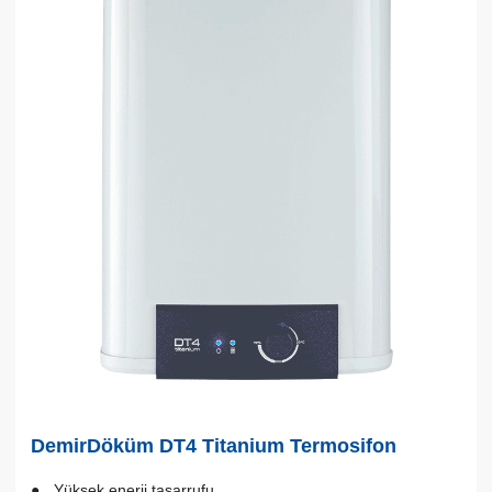
DemirDöküm DT4 Titanium Termosifon
Yüksek enerji tasarrufu