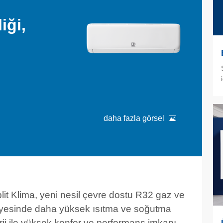
iği,
daha fazla görsel
it Klima, yeni nesil çevre dostu R32 gaz ve
sayesinde daha yüksek ısıtma ve soğutma
ji ile yüksek konfor ve performans imkanı