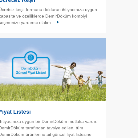
Ücretsiz Keşif
Ücretsiz keşif formunu doldurun ihtiyacınıza uygun
kapasite ve özelliklerde DemirDöküm kombiyi
seçmenize yardımcı olalım.
Fiyat Listesi
İhtiyacınıza uygun bir DemirDöküm mutlaka vardır.
DemirDöküm tarafından tavsiye edilen, tüm
DemirDöküm ürünlerine ait güncel fiyat listesine