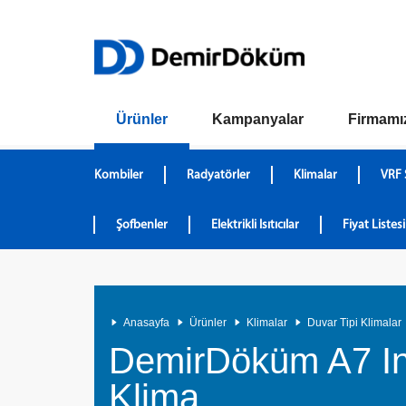
Ürünler
Kampanyalar
Firmamı
Kombiler
Radyatörler
Klimalar
VRF 
Şofbenler
Elektrikli Isıtıcılar
Fiyat Listesi
Anasayfa
Ürünler
Klimalar
Duvar Tipi Klimalar
DemirDöküm A7 In
Klima