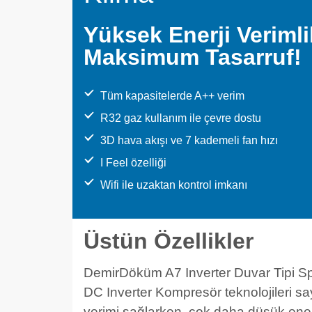
Yüksek Enerji Verimlil
Maksimum Tasarruf!
Tüm kapasitelerde A++ verim
R32 gaz kullanım ile çevre dostu
3D hava akışı ve 7 kademeli fan hızı
I Feel özelliği
Wifi ile uzaktan kontrol imkanı
Üstün Özellikler
DemirDöküm A7 Inverter Duvar Tipi Spl
DC Inverter Kompresör teknolojileri 
verimi sağlarken, çok daha düşük ener