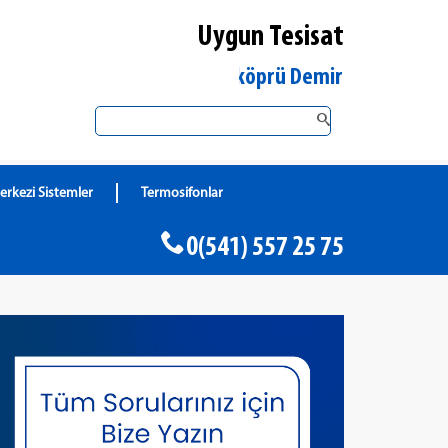
Uygun Tesisat
Edirne Uzunköprü DemirDöküm Yetkili Satıc
erkezi Sistemler
Termosifonlar
0(541) 557 25 75