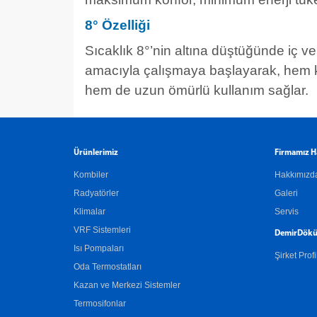
8° Özelliği
Sıcaklık 8°’nin altına düştüğünde iç v
amacıyla çalışmaya başlayarak, hem k
hem de uzun ömürlü kullanım sağlar.
Ürünlerimiz
Firmamız H
Kombiler
Hakkımızd
Radyatörler
Galeri
Klimalar
Servis
VRF Sistemleri
DemirDökü
Isı Pompaları
Şirket Profi
Oda Termostatları
Kazan ve Merkezi Sistemler
Termosifonlar