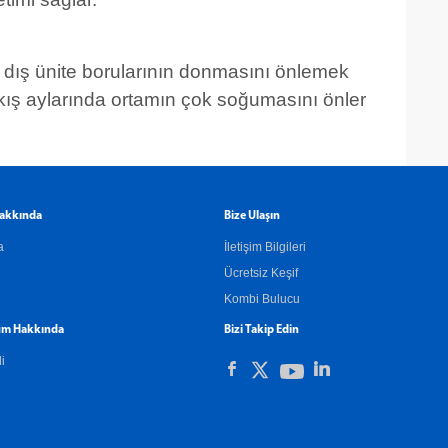
e dış ünite borularının donmasını önlemek
ış aylarında ortamın çok soğumasını önler
akkında
Bize Ulaşın
a
İletişim Bilgileri
Ücretsiz Keşif
Kombi Bulucu
m Hakkında
Bizi Takip Edin
li