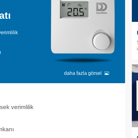
atı
rimlilik
ı
daha fazla görsel
ek verimlilik
imkanı