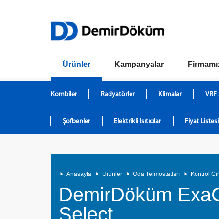
Ürünler
Kampanyalar
Firmamı
Kombiler
Radyatörler
Klimalar
VRF 
Şofbenler
Elektrikli Isıtıcılar
Fiyat Listesi
Anasayfa
Ürünler
Oda Termostatları
Kontrol Ci
DemirDöküm ExaC
Select