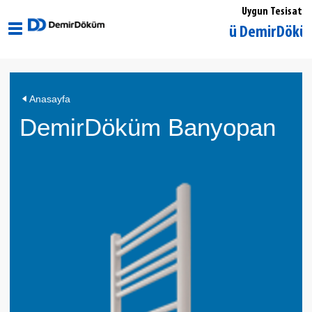
Uygun Tesisat
Edirne Uzunköprü DemirDöküm Yetki
DemirDöküm
Anasayfa
Banyopan
DemirDöküm Banyopan