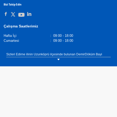
Bizi Takip Edin
Çalışma Saatlerimiz
Hafta İçi
:
09:00 - 18:00
Cumartesi
:
09:00 - 18:00
Sizleri Edirne ilinin Uzunköprü ilçesinde bulunan DemirDöküm Bayi
Uygun Tesisat showroomumuza bekliyoruz. Tel: 0(541) 557 25 75.
DemirDöküm Banyopan, Modern ve Estetik Tasarım, Yüksek Korozyon
Direnci, EN 442 Standartlarına Uygun