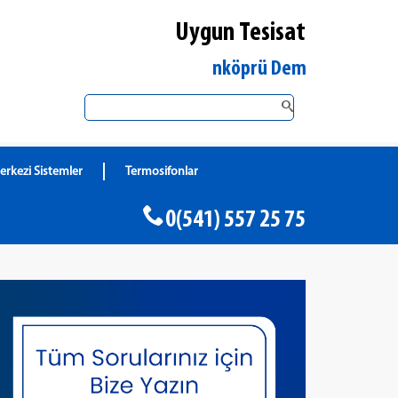
Uygun Tesisat
Edirne Uzunköprü DemirDöküm Yetkili Sa
erkezi Sistemler
Termosifonlar
0(541) 557 25 75