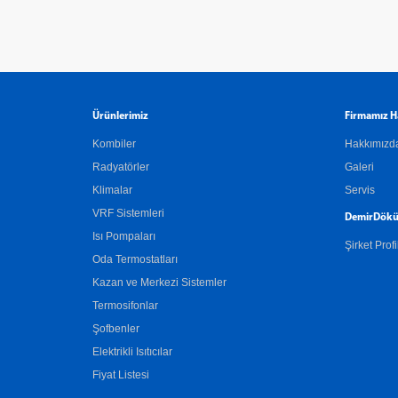
Ürünlerimiz
Firmamız H
Kombiler
Hakkımızd
Radyatörler
Galeri
Klimalar
Servis
VRF Sistemleri
DemirDökü
Isı Pompaları
Şirket Profi
Oda Termostatları
Kazan ve Merkezi Sistemler
Termosifonlar
Şofbenler
Elektrikli Isıtıcılar
Fiyat Listesi