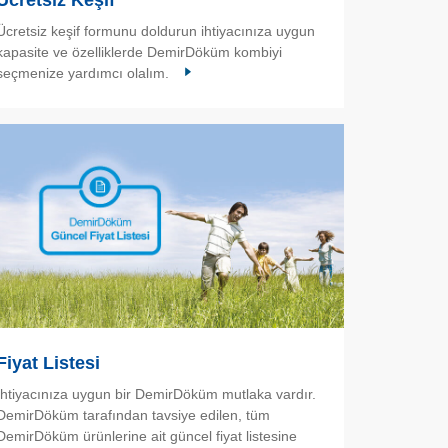
Ücretsiz Keşif
Ücretsiz keşif formunu doldurun ihtiyacınıza uygun
kapasite ve özelliklerde DemirDöküm kombiyi
seçmenize yardımcı olalım.
Fiyat Listesi
İhtiyacınıza uygun bir DemirDöküm mutlaka vardır.
DemirDöküm tarafından tavsiye edilen, tüm
DemirDöküm ürünlerine ait güncel fiyat listesine