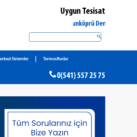
Uygun Tesisat
Edirne Uzunköprü DemirDöküm Yetkili S
erkezi Sistemler
Termosifonlar
0(541) 557 25 75