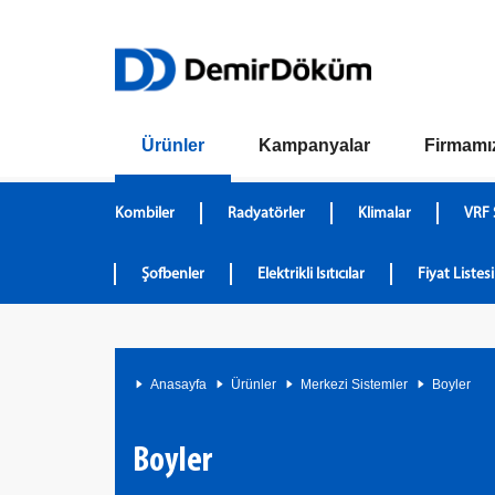
Ürünler
Kampanyalar
Firmamı
Kombiler
Radyatörler
Klimalar
VRF 
Şofbenler
Elektrikli Isıtıcılar
Fiyat Listesi
Anasayfa
Ürünler
Merkezi Sistemler
Boyler
Boyler