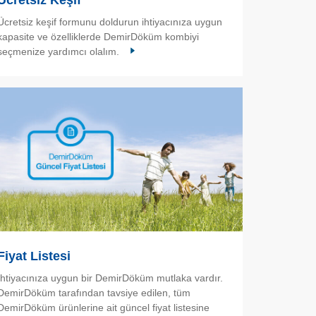
Ücretsiz Keşif
Ücretsiz keşif formunu doldurun ihtiyacınıza uygun
kapasite ve özelliklerde DemirDöküm kombiyi
seçmenize yardımcı olalım.
Fiyat Listesi
İhtiyacınıza uygun bir DemirDöküm mutlaka vardır.
DemirDöküm tarafından tavsiye edilen, tüm
DemirDöküm ürünlerine ait güncel fiyat listesine