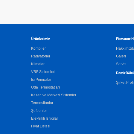
Ürünlerimiz
Firmamız H
Kombiler
Hakkımızd
Radyatörler
Galeri
Klimalar
Servis
VRF Sistemleri
DemirDökü
Isı Pompaları
Şirket Profi
Oda Termostatları
Kazan ve Merkezi Sistemler
Termosifonlar
Şofbenler
Elektrikli Isıtıcılar
Fiyat Listesi